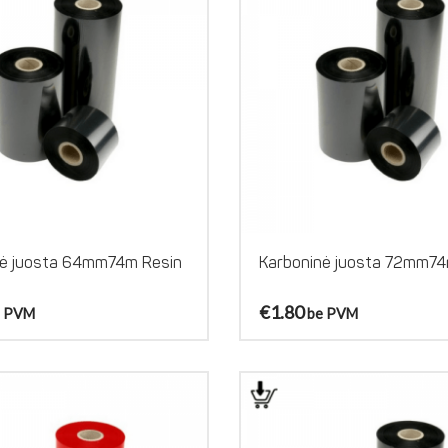
nė juosta 64mm74m Resin
Karboninė juosta 72mm7
€
1.80
e PVM
be PVM