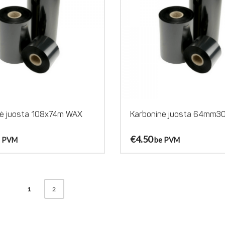
nė juosta 108x74m WAX
Karboninė juosta 64mm3
€
4.50
e PVM
be PVM
1
2