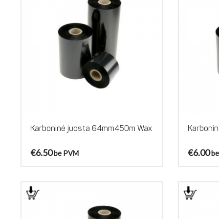
Karboninė juosta 64mm450m Wax
Karboni
€
6.50
€
6.00
be PVM
b