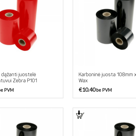
dąžanti juostelė
Karboninė juosta 108mm 
tuvui Zebra P101
Wax
€
10.40
be PVM
be PVM