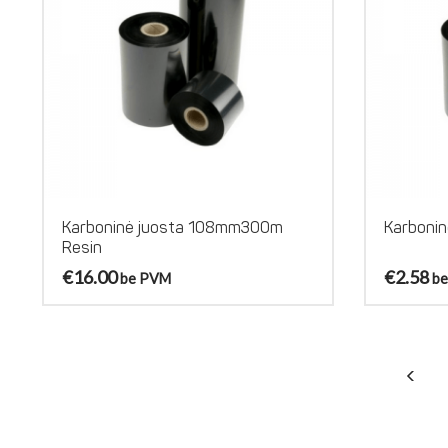
Karboninė juosta 108mm300m
Karboni
Resin
€
16.00
€
2.58
be PVM
b