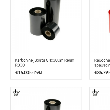
Karboninė juosta 84x300m Resin
Raudona 
R300
spausdin
€
16.00
€
36.79
be PVM