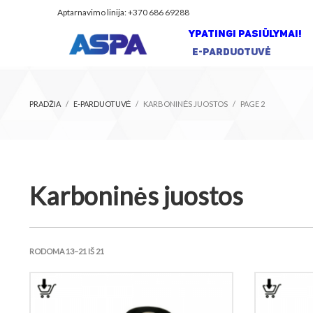
Aptarnavimo linija: +370 686 69288
YPATINGI PASIŪLYMAI!
E-PARDUOTUVĖ
PRADŽIA
E-PARDUOTUVĖ
KARBONINĖS JUOSTOS
PAGE 2
Karboninės juostos
RODOMA 13–21 IŠ 21