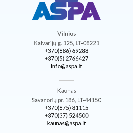
Vilnius
Kalvarijų g. 125, LT-08221
+370­(686) 69288
+370­(5) 2766427
info@aspa.lt
Kaunas
Savanorių pr. 186, LT-44150
+370­(675) 81115
+370­(37) 524500
kaunas@aspa.lt