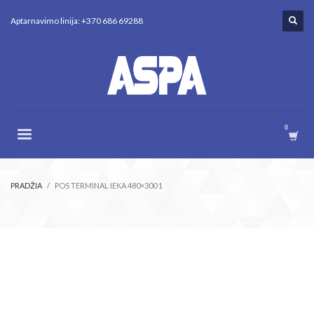
Aptarnavimo linija: +370 686 69288
PRADŽIA
POS TERMINAL IEKA 480×300 1