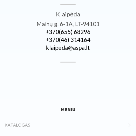
Klaipėda
Mainų g. 6-1A, LT-94101
+370­(655) 68296
+370­(46) 314164
klaipeda@aspa.lt
MENIU
KATALOGAS