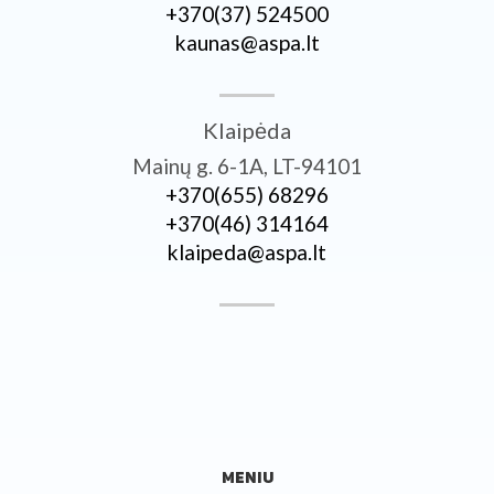
+370­(37) 524500
kaunas@aspa.lt
Klaipėda
Mainų g. 6-1A, LT-94101
+370­(655) 68296
+370­(46) 314164
klaipeda@aspa.lt
MENIU