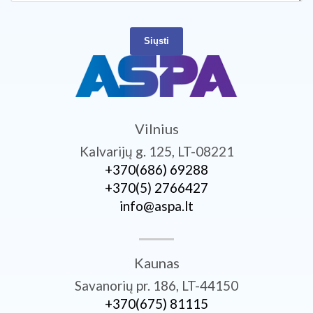
Siųsti
Vilnius
Kalvarijų g. 125, LT-08221
+370­(686) 69288
+370­(5) 2766427
info@aspa.lt
Kaunas
Savanorių pr. 186, LT-44150
+370­(675) 81115