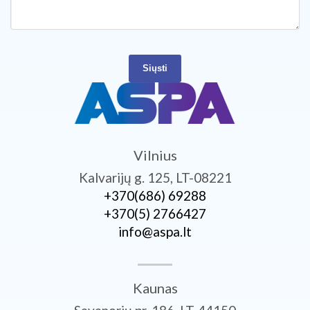
Siųsti
Vilnius
Kalvarijų g. 125, LT-08221
+370­(686) 69288
+370­(5) 2766427
info@aspa.lt
Kaunas