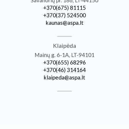
Savanorių pr. 186, LT-44150
+370­(675) 81115
+370­(37) 524500
kaunas@aspa.lt
Klaipėda
Mainų g. 6-1A, LT-94101
+370­(655) 68296
+370­(46) 314164
klaipeda@aspa.lt