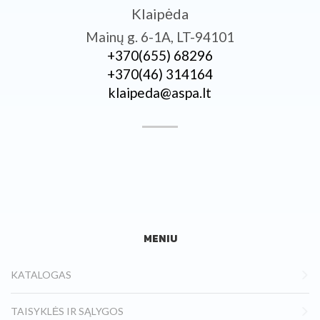
Klaipėda
Mainų g. 6-1A, LT-94101
+370­(655) 68296
+370­(46) 314164
klaipeda@aspa.lt
MENIU
KATALOGAS
TAISYKLĖS IR SĄLYGOS