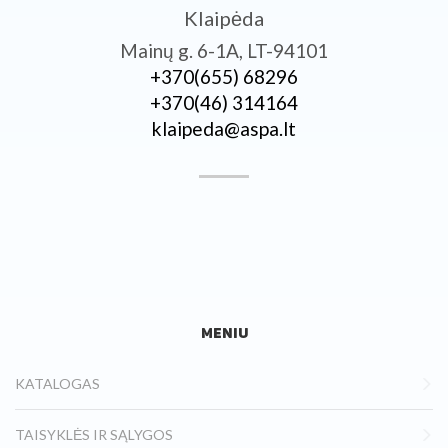
Klaipėda
Mainų g. 6-1A, LT-94101
+370­(655) 68296
+370­(46) 314164
klaipeda@aspa.lt
MENIU
KATALOGAS
TAISYKLĖS IR SĄLYGOS