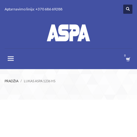
Aptarnavimo linija: +370 686 69288
PRADŽIA
LUKAS ASPA 1236 HS