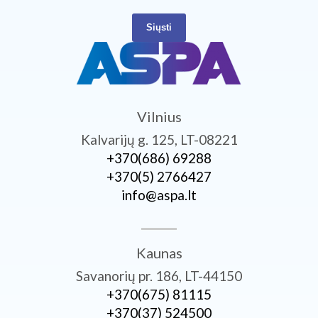
Siųsti
Vilnius
Kalvarijų g. 125, LT-08221
+370­(686) 69288
+370­(5) 2766427
info@aspa.lt
Kaunas
Savanorių pr. 186, LT-44150
+370­(675) 81115
+370­(37) 524500