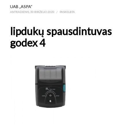
UAB „ASPA“
ANTRADIENIS, 30 BIRŽELIO 2020
/
PASKELBTA
lipdukų spausdintuvas
godex 4