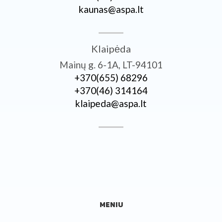
kaunas@aspa.lt
Klaipėda
Mainų g. 6-1A, LT-94101
+370­(655) 68296
+370­(46) 314164
klaipeda@aspa.lt
MENIU