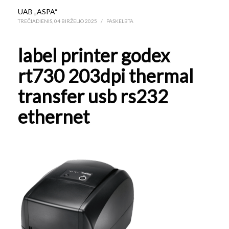
UAB „ASPA“
TREČIADIENIS, 04 BIRŽELIO 2025
/
PASKELBTA
label printer godex
rt730 203dpi thermal
transfer usb rs232
ethernet