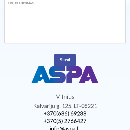
JŪSŲ PRANEŠIMAS
Siųsti
Vilnius
Kalvarijų g. 125, LT-08221
+370­(686) 69288
+370­(5) 2766427
info@aspa.lt