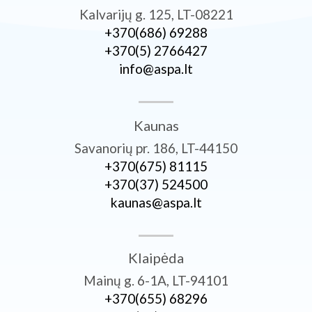
Kalvarijų g. 125, LT-08221
+370­(686) 69288
+370­(5) 2766427
info@aspa.lt
Kaunas
Savanorių pr. 186, LT-44150
+370­(675) 81115
+370­(37) 524500
kaunas@aspa.lt
Klaipėda
Mainų g. 6-1A, LT-94101
+370­(655) 68296