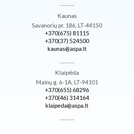
Kaunas
Savanorių pr. 186, LT-44150
+370­(675) 81115
+370­(37) 524500
kaunas@aspa.lt
Klaipėda
Mainų g. 6-1A, LT-94101
+370­(655) 68296
+370­(46) 314164
klaipeda@aspa.lt