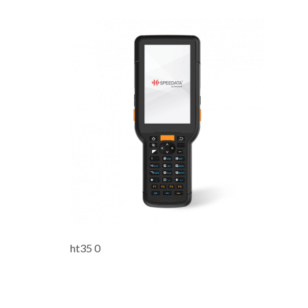
ht35 0