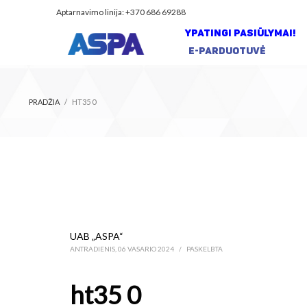
Aptarnavimo linija: +370 686 69288
YPATINGI PASIŪLYMAI!
E-PARDUOTUVĖ
PRADŽIA
HT35 0
UAB „ASPA“
ANTRADIENIS, 06 VASARIO 2024
/
PASKELBTA
ht35 0