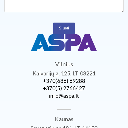
Siųsti
Vilnius
Kalvarijų g. 125, LT-08221
+370­(686) 69288
+370­(5) 2766427
info@aspa.lt
Kaunas