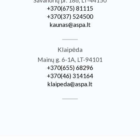
Savanorių pr. 186, LT-44150
+370­(675) 81115
+370­(37) 524500
kaunas@aspa.lt
Klaipėda
Mainų g. 6-1A, LT-94101
+370­(655) 68296
+370­(46) 314164
klaipeda@aspa.lt