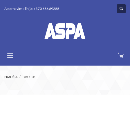
Aptarnavimo linija: +370 686 69288
PRADŽIA
DROP2B