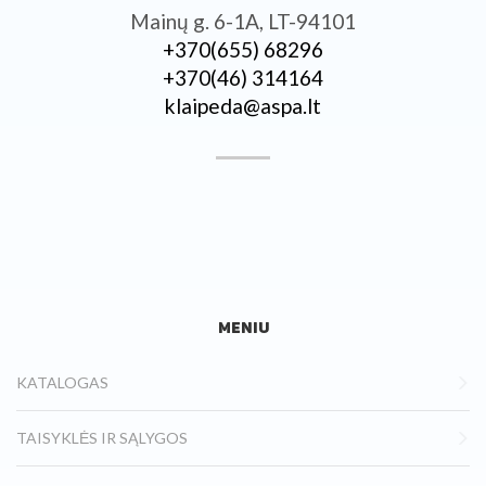
Mainų g. 6-1A, LT-94101
+370­(655) 68296
+370­(46) 314164
klaipeda@aspa.lt
MENIU
KATALOGAS
TAISYKLĖS IR SĄLYGOS