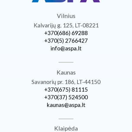
Vilnius
Kalvarijų g. 125, LT-08221
+370­(686) 69288
+370­(5) 2766427
info@aspa.lt
Kaunas
Savanorių pr. 186, LT-44150
+370­(675) 81115
+370­(37) 524500
kaunas@aspa.lt
Klaipėda