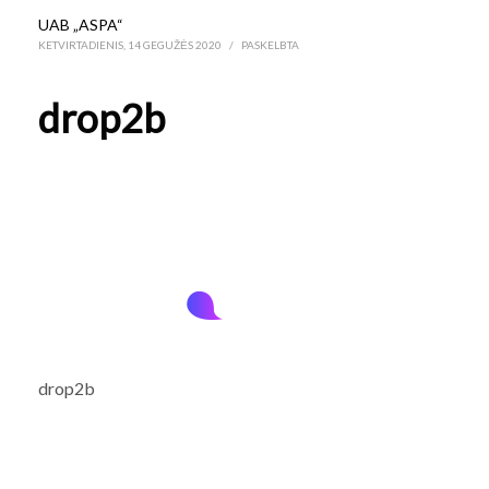
UAB „ASPA“
KETVIRTADIENIS, 14 GEGUŽĖS 2020
/
PASKELBTA
drop2b
drop2b