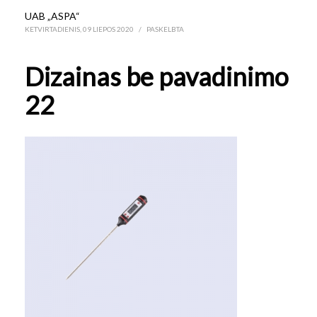
UAB „ASPA“
KETVIRTADIENIS, 09 LIEPOS 2020
/
PASKELBTA
Dizainas be pavadinimo
22