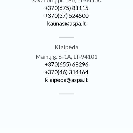
Savanorių pr. 186, LT-44150
+370­(675) 81115
+370­(37) 524500
kaunas@aspa.lt
Klaipėda
Mainų g. 6-1A, LT-94101
+370­(655) 68296
+370­(46) 314164
klaipeda@aspa.lt