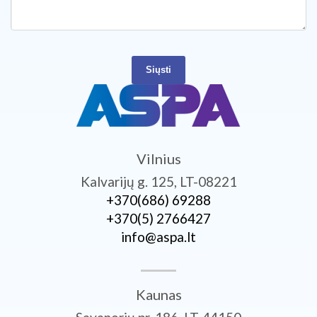
Siųsti
Vilnius
Kalvarijų g. 125, LT-08221
+370­(686) 69288
+370­(5) 2766427
info@aspa.lt
Kaunas