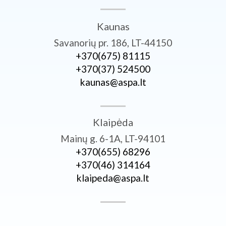
Kaunas
Savanorių pr. 186, LT-44150
+370­(675) 81115
+370­(37) 524500
kaunas@aspa.lt
Klaipėda
Mainų g. 6-1A, LT-94101
+370­(655) 68296
+370­(46) 314164
klaipeda@aspa.lt