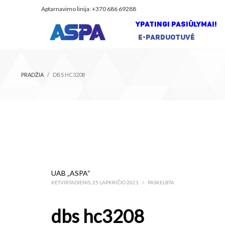
Aptarnavimo linija: +370 686 69288
YPATINGI PASIŪLYMAI!
E-PARDUOTUVĖ
PRADŽIA
DBS HC3208
UAB „ASPA“
KETVIRTADIENIS, 25 LAPKRIČIO 2021
/
PASKELBTA
dbs hc3208