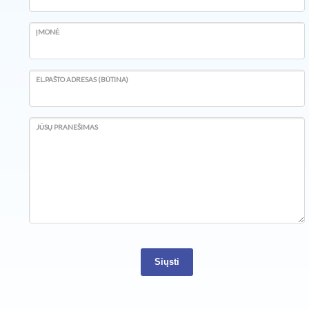
ĮMONĖ
EL.PAŠTO ADRESAS (BŪTINA)
JŪSŲ PRANEŠIMAS
Siųsti