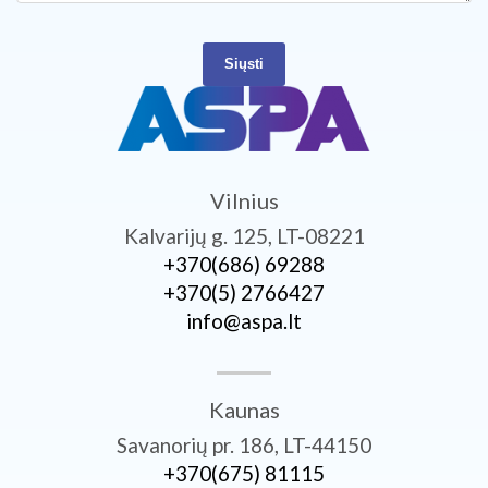
Siųsti
Vilnius
Kalvarijų g. 125, LT-08221
+370­(686) 69288
+370­(5) 2766427
info@aspa.lt
Kaunas
Savanorių pr. 186, LT-44150
+370­(675) 81115