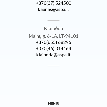
+370­(37) 524500
kaunas@aspa.lt
Klaipėda
Mainų g. 6-1A, LT-94101
+370­(655) 68296
+370­(46) 314164
klaipeda@aspa.lt
MENIU