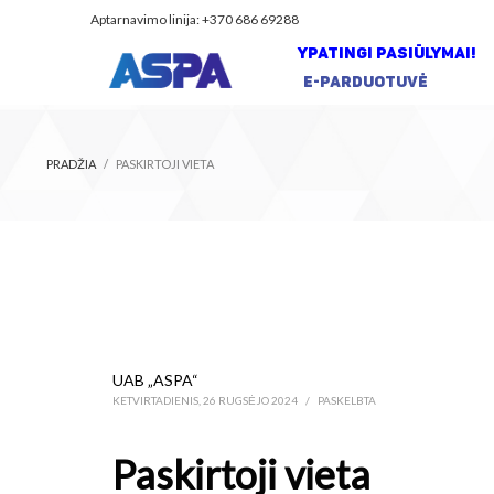
Aptarnavimo linija: +370 686 69288
YPATINGI PASIŪLYMAI!
E-PARDUOTUVĖ
PRADŽIA
PASKIRTOJI VIETA
UAB „ASPA“
KETVIRTADIENIS, 26 RUGSĖJO 2024
/
PASKELBTA
Paskirtoji vieta