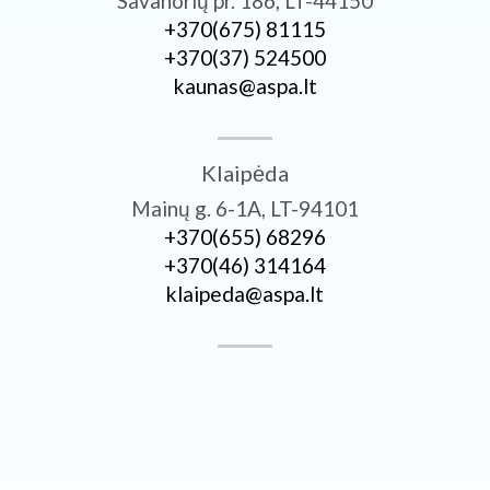
Savanorių pr. 186, LT-44150
+370­(675) 81115
+370­(37) 524500
kaunas@aspa.lt
Klaipėda
Mainų g. 6-1A, LT-94101
+370­(655) 68296
+370­(46) 314164
klaipeda@aspa.lt