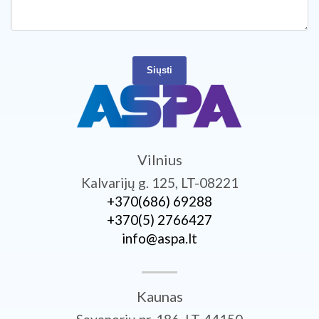
Siųsti
Vilnius
Kalvarijų g. 125, LT-08221
+370­(686) 69288
+370­(5) 2766427
info@aspa.lt
Kaunas