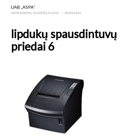
UAB „ASPA“
ANTRADIENIS, 30 BIRŽELIO 2020
/
PASKELBTA
lipdukų spausdintuvų
priedai 6