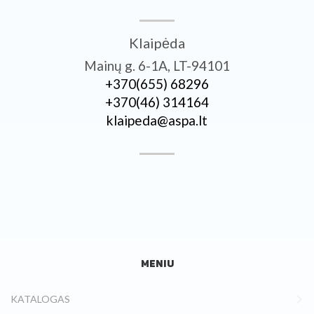
Klaipėda
Mainų g. 6-1A, LT-94101
+370­(655) 68296
+370­(46) 314164
klaipeda@aspa.lt
MENIU
KATALOGAS