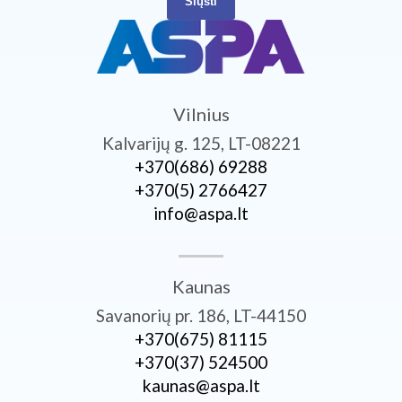
Siųsti
Vilnius
Kalvarijų g. 125, LT-08221
+370­(686) 69288
+370­(5) 2766427
info@aspa.lt
Kaunas
Savanorių pr. 186, LT-44150
+370­(675) 81115
+370­(37) 524500
kaunas@aspa.lt