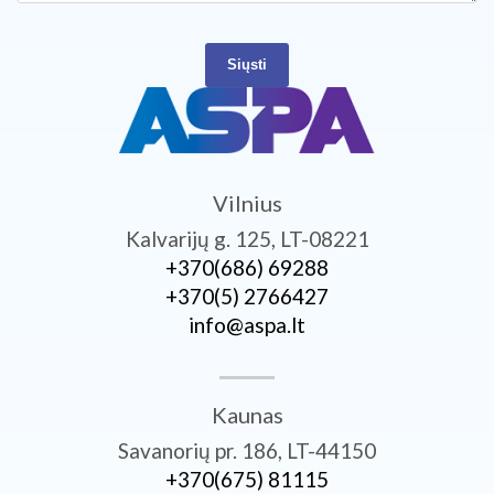
Siųsti
Vilnius
Kalvarijų g. 125, LT-08221
+370­(686) 69288
+370­(5) 2766427
info@aspa.lt
Kaunas
Savanorių pr. 186, LT-44150
+370­(675) 81115