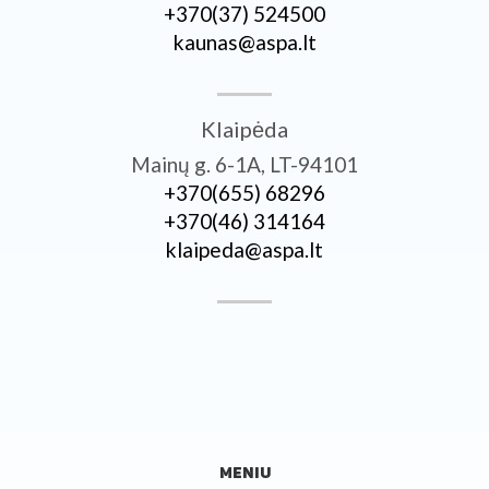
+370­(37) 524500
kaunas@aspa.lt
Klaipėda
Mainų g. 6-1A, LT-94101
+370­(655) 68296
+370­(46) 314164
klaipeda@aspa.lt
MENIU