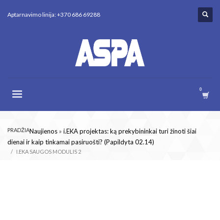
Aptarnavimo linija: +370 686 69288
PRADŽIA
Naujienos
»
i.EKA projektas: ką prekybininkai turi žinoti šiai
dienai ir kaip tinkamai pasiruošti? (Papildyta 02.14)
I.EKA SAUGOS MODULIS 2