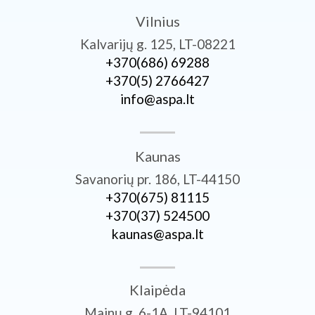
Vilnius
Kalvarijų g. 125, LT-08221
+370­(686) 69288
+370­(5) 2766427
info@aspa.lt
Kaunas
Savanorių pr. 186, LT-44150
+370­(675) 81115
+370­(37) 524500
kaunas@aspa.lt
Klaipėda
Mainų g. 6-1A, LT-94101