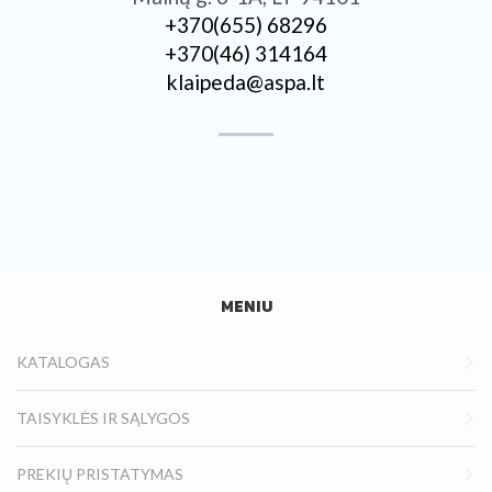
+370­(655) 68296
+370­(46) 314164
klaipeda@aspa.lt
MENIU
KATALOGAS
TAISYKLĖS IR SĄLYGOS
PREKIŲ PRISTATYMAS