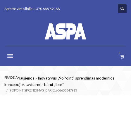
Aptarnavimo linija: +370 686 69288
PRADŽIA
Naujienos
»
Inovatyvus „9oPoint“ sprendimas modernios
koncepcijos savitarnos barui „Ibar“
9OPOINT SPRENDIMAS IBAR E1602655647913