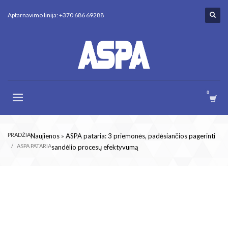
Aptarnavimo linija: +370 686 69288
PRADŽIA
Naujienos
»
ASPA pataria: 3 priemonės, padėsiančios pagerinti
ASPA PATARIA
sandėlio procesų efektyvumą