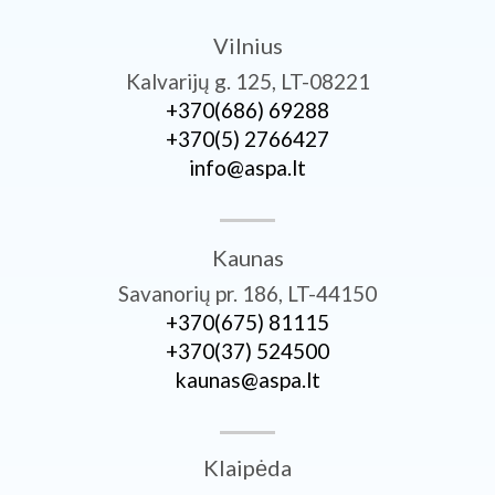
Vilnius
Kalvarijų g. 125, LT-08221
+370­(686) 69288
+370­(5) 2766427
info@aspa.lt
Kaunas
Savanorių pr. 186, LT-44150
+370­(675) 81115
+370­(37) 524500
kaunas@aspa.lt
Klaipėda