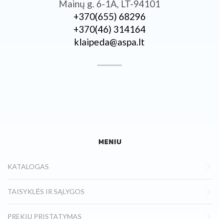
Mainų g. 6-1A, LT-94101
+370­(655) 68296
+370­(46) 314164
klaipeda@aspa.lt
MENIU
KATALOGAS
TAISYKLĖS IR SĄLYGOS
PREKIŲ PRISTATYMAS